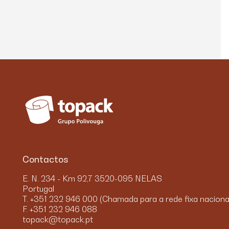
Contactos
E. N. 234 - Km 92,7 3520-095 NELAS
Portugal
T. +351 232 946 000 (Chamada para a rede fixa naciona
F. +351 232 946 088
topack@topack.pt