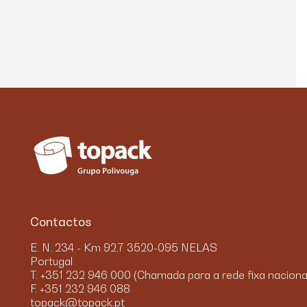
Contactos
E. N. 234 - Km 92,7 3520-095 NELAS
Portugal
T. +351 232 946 000 (Chamada para a rede fixa naciona
F. +351 232 946 088
topack@topack.pt