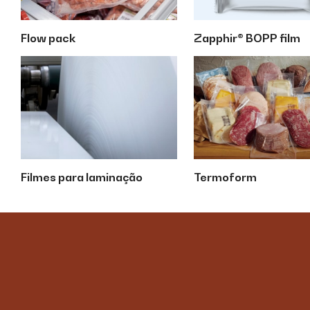
Flow pack
Zapphir® BOPP film
Filmes para laminação
Termoform