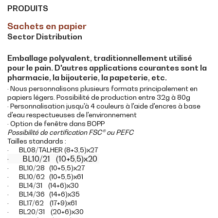
PRODUITS
Sachets en papier
Sector Distribution
Emballage polyvalent, traditionnellement utilisé
pour le pain. D'autres applications courantes sont la
pharmacie, la bijouterie, la papeterie, etc.
· Nous personnalisons plusieurs formats principalement en
papiers légers. Possibilité de production entre 32g à 80g
· Personnalisation jusqu'à 4 couleurs à l'aide d'encres à base
d'eau respectueuses de l'environnement
· Option de fenêtre dans BOPP
Possibilité de certification FSC® ou PEFC
Tailles standards :
· BL08/TALHER (8+3,5)x27
· BL10/21 (10+5,5)x20
· BL10/28 (10+5,5)x27
· BL10/62 (10+5,5)x61
· BL14/31 (14+6)x30
· BL14/36 (14+6)x35
· BL17/62 (17+9)x61
· BL20/31 (20+6)x30