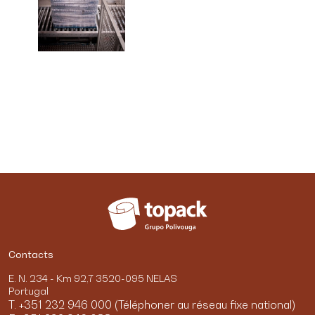
Contacts
E. N. 234 - Km 92,7 3520-095 NELAS
Portugal
T. +351 232 946 000 (Téléphoner au réseau fixe national)