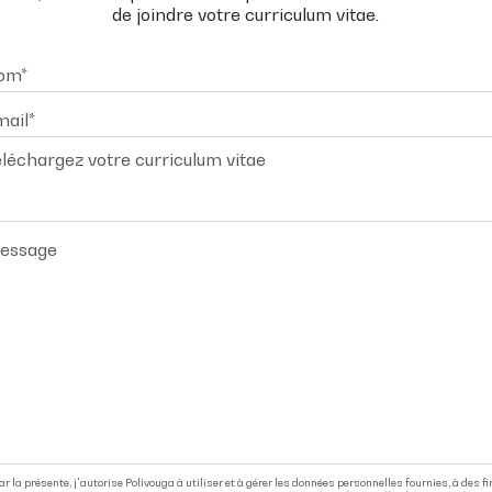
de joindre votre curriculum vitae.
léchargez votre curriculum vitae
ar la présente, j'autorise Polivouga à utiliser et à gérer les données personnelles fournies, à des f