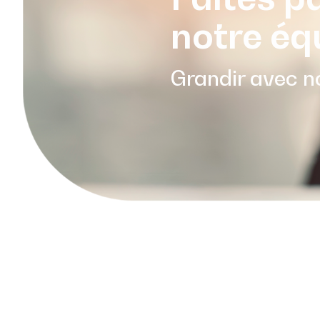
notre éq
Grandir avec n