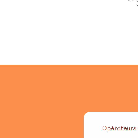
c
c
Opérateurs 