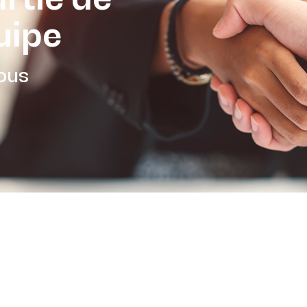
uipe
ous