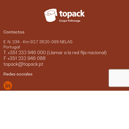
Contactos
E. N. 234 - Km 92,7 3520-095 NELAS
Portugal
T. +351 232 946 000 (Llamar a la red fija nacional)
F. +351 232 946 088
topack@topack.pt
Redes sociales
© Topack 2026.
Todos los derechos reservados